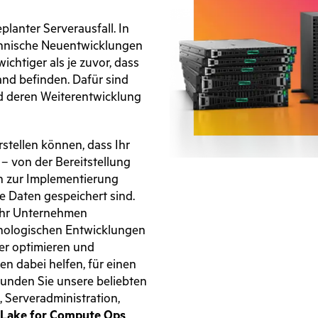
planter Serverausfall. In
echnische Neuentwicklungen
ichtiger als je zuvor, dass
and befinden. Dafür sind
d deren Weiterentwicklung
rstellen können, dass Ihr
– von der Bereitstellung
in zur Implementierung
re Daten gespeichert sind.
 Ihr Unternehmen
chnologischen Entwicklungen
ver optimieren und
en dabei helfen, für einen
kunden Sie unsere beliebten
, Serveradministration,
Lake for Compute Ops