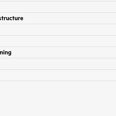
tructure
rning