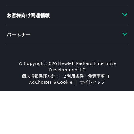
HPE Labs
製品サポート
イベント
投資家向け情報
お客様向け関連情報
ソフトウェアおよびドライバー
HPE Discover
経営陣
標準保証確認
ローカルイベント
お問い合わせ
公共政策
パートナー
ニュースルーム
教育とトレーニング
HPEからのお知らせ
Eメール登録
認定
企業向け用語集
パートナーを検索
© Copyright 2026 Hewlett Packard Enterprise
ファイナンシャルサービス
パートナープログラム
Development LP
HPEコミュニティ
個人情報保護方針
ご利用条件・免責事項
AdChoices & Cookie
サイトマップ
HPE Customer Center
HPEサインイン
お客様の声への登録