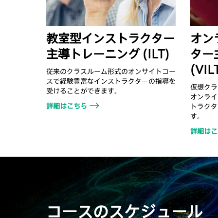
教室型インストラクター
オン
主導トレーニング (ILT)
ター
(VIL
従来のクラスルーム形式のオンサイトコー
スで経験豊富なインストラクターの指導を
仮想クラ
受けることができます。
オンライ
詳細はこちら
トラクタ
す。
詳細はこ
コースのスケジュール