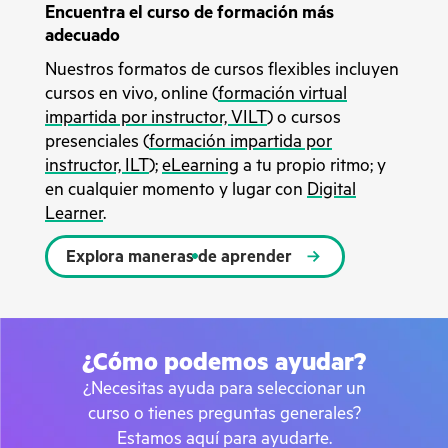
Encuentra el curso de formación más
adecuado
Nuestros formatos de cursos flexibles incluyen
cursos en vivo, online (
formación virtual
impartida por instructor, VILT
) o cursos
presenciales (
formación impartida por
instructor, ILT
);
eLearning
a tu propio ritmo; y
en cualquier momento y lugar con
Digital
Learner
.
Explora maneras de aprender
¿Cómo podemos ayudar?
¿Necesitas ayuda para seleccionar un
curso o tienes preguntas generales?
Estamos aquí para ayudarte.