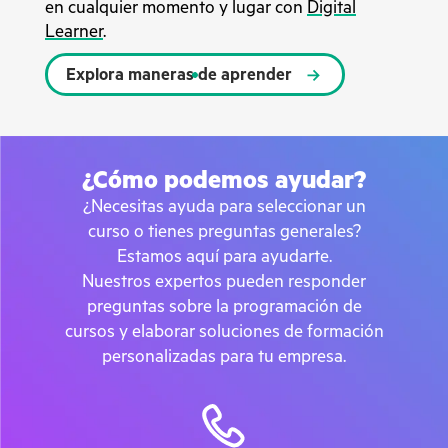
en cualquier momento y lugar con
Digital
Learner
.
Explora maneras de aprender
¿Cómo podemos ayudar?
¿Necesitas ayuda para seleccionar un
curso o tienes preguntas generales?
Estamos aquí para ayudarte.
Nuestros expertos pueden responder
preguntas sobre la programación de
cursos y elaborar soluciones de formación
personalizadas para tu empresa.