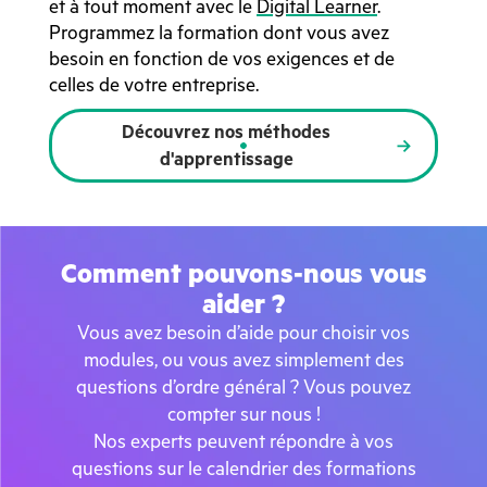
et à tout moment avec le
Digital Learner
.
Programmez la formation dont vous avez
besoin en fonction de vos exigences et de
celles de votre entreprise.
Découvrez nos méthodes
d'apprentissage
Comment pouvons-nous vous
aider ?
Vous avez besoin d’aide pour choisir vos
modules, ou vous avez simplement des
questions d’ordre général ? Vous pouvez
compter sur nous !
Nos experts peuvent répondre à vos
questions sur le calendrier des formations