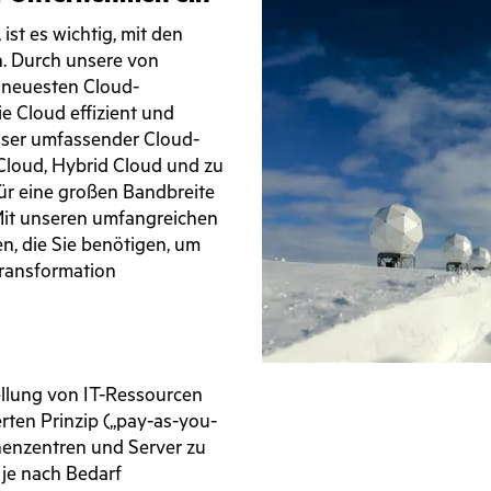
st es wichtig, mit den
n. Durch unsere von
e neuesten Cloud-
e Cloud effizient und
nser umfassender Cloud-
 Cloud, Hybrid Cloud und zu
ür eine großen Bandbreite
Mit unseren umfangreichen
n, die Sie benötigen, um
Transformation
llung von IT-Ressourcen
rten Prinzip („pay-as-you-
henzentren und Server zu
 je nach Bedarf