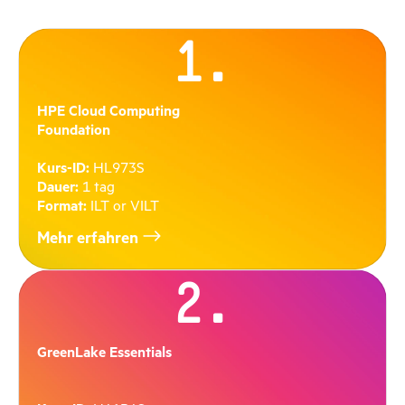
1.
HPE Cloud Computing
Foundation
Kurs-ID:
HL973S
Dauer:
1 tag
Format:
ILT or VILT
Mehr erfahren
2.
GreenLake Essentials