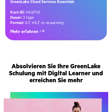
GreenLake Cloud Services Essentials
Kurs-ID:
H61P1S
Dauer:
3 tage
Format:
ILT, VILT, or eLearning
Mehr erfahren
Absolvieren Sie Ihre GreenLake
Schulung mit Digital Learner und
erreichen Sie mehr