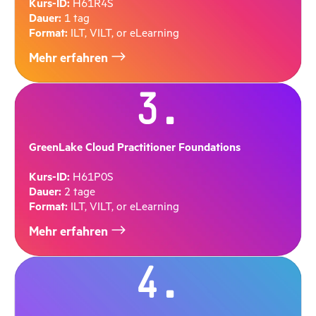
Kurs-ID:
H61R4S
Dauer:
1 tag
Format:
ILT, VILT, or eLearning
Mehr erfahren
3.
GreenLake Cloud Practitioner Foundations
Kurs-ID:
H61P0S
Dauer:
2 tage
Format:
ILT, VILT, or eLearning
Mehr erfahren
4.